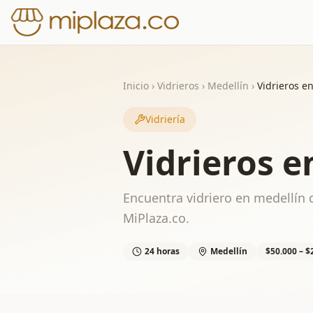
Inicio
›
Vidrieros
›
Medellín
›
Vidrieros e
Vidriería
Vidrieros e
Encuentra vidriero en medellín d
MiPlaza.co.
24 horas
Medellín
$50.000 – $