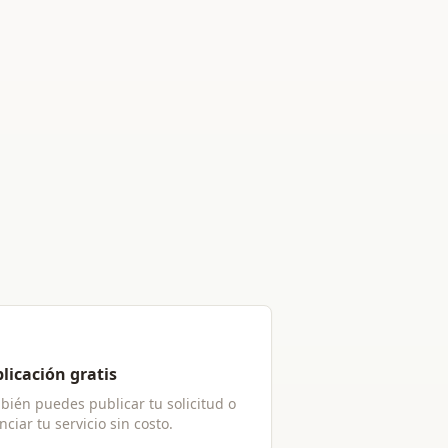
licación gratis
bién puedes publicar tu solicitud o
ciar tu servicio sin costo.