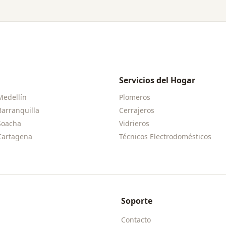
Servicios del Hogar
Medellín
Plomeros
Barranquilla
Cerrajeros
Soacha
Vidrieros
Cartagena
Técnicos Electrodomésticos
Soporte
Contacto