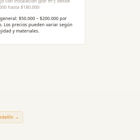
jo con instalación (por m²)
: desde
000
hasta
$180.000
general:
$50.000 – $200.000 por
o
. Los precios pueden variar según
jidad y materiales.
dellín
→