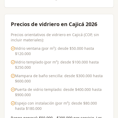
Precios de vidriero en Cajicá 2026
Precios orientativos de vidriero en Cajicá (COP, sin
incluir materiales):
Vidrio ventana (por m²)
: desde
$50.000
hasta
$120.000
Vidrio templado (por m²)
: desde
$100.000
hasta
$250.000
Mampara de baño sencilla
: desde
$300.000
hasta
$600.000
Puerta de vidrio templado
: desde
$400.000
hasta
$900.000
Espejo con instalación (por m²)
: desde
$80.000
hasta
$180.000
Rango general:
$50.000 – $200.000 por servicio
. Los