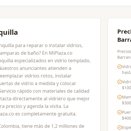
quilla
Prec
Barr
quilla para reparar o instalar vidrios,
Precios
 mamparas de baño? En MiPlaza.co
Barranq
quilla especializados en vidrio templado,
Vidr
 Nuestros anunciantes atienden a
has
eemplazar vidrios rotos, instalar
Vidr
uertas de vidrio a medida y colocar
$100
rvicio rápido con materiales de calidad
Mamp
ontacta directamente al vidriero que mejor
$300
a precios y agenda la visita. La
Puer
aza.co es completamente gratuita.
$400
Colombia, tiene más de 1,2 millones de
Espe