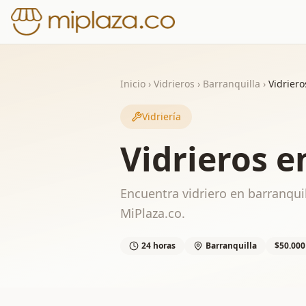
Inicio
›
Vidrieros
›
Barranquilla
›
Vidriero
Vidriería
Vidrieros e
Encuentra vidriero en barranquil
MiPlaza.co.
24 horas
Barranquilla
$50.000