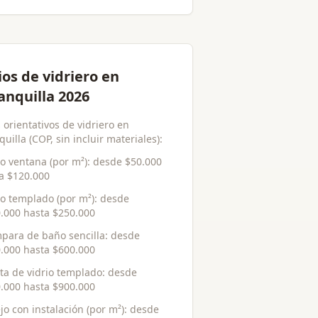
ios de vidriero en
anquilla 2026
 orientativos de vidriero en
uilla (COP, sin incluir materiales):
io ventana (por m²)
: desde
$50.000
ta
$120.000
io templado (por m²)
: desde
.000
hasta
$250.000
ara de baño sencilla
: desde
.000
hasta
$600.000
ta de vidrio templado
: desde
.000
hasta
$900.000
jo con instalación (por m²)
: desde