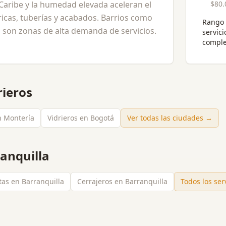
l Caribe y la humedad elevada aceleran el
$80.
ricas, tuberías y acabados. Barrios como
Rango 
na son zonas de alta demanda de servicios.
servici
comple
rieros
n Montería
Vidrieros en Bogotá
Ver todas las ciudades →
anquilla
stas en Barranquilla
Cerrajeros en Barranquilla
Todos los ser