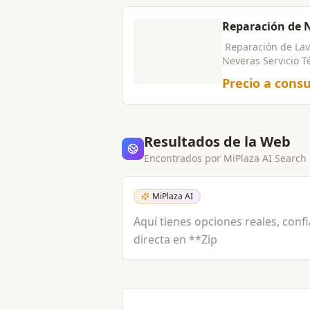
Reparación de 
Reparación de Lav
Neveras Servicio 
Reparación de Lav
Precio a consu
Lavadoras en Bogo
Mosquera Reparaci
suba Reparación d
LG Antiguo Countr
Resultados de la Web
Reparación de lav
lavadoras general 
Encontrados por MiPlaza AI Search
en Chico Reparció
Bogotá Arreglo de
MiPlaza AI
Reparación de Lava
Servicio técnico d
Aquí tienes opciones reales, conf
Antiguo Country R
directa en **Zip
neveras Whirlpool
bogotá Mantenimie
Repuestos Origina
Lavadoras Whirlpo
Reparación de Lava
técnico de neveras