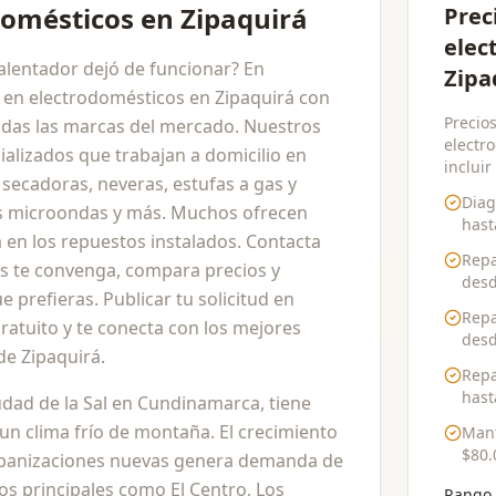
domésticos en Zipaquirá
Prec
elec
calentador dejó de funcionar? En
Zipa
 en electrodomésticos en Zipaquirá con
Precios
odas las marcas del mercado. Nuestros
electr
alizados que trabajan a domicilio en
incluir
 secadoras, neveras, estufas a gas y
Diag
os microondas y más. Muchos ofrecen
has
a en los repuestos instalados. Contacta
Repa
s te convenga, compara precios y
des
e prefieras. Publicar tu solicitud en
Repa
atuito y te conecta con los mejores
des
de Zipaquirá.
Repa
has
udad de la Sal en Cundinamarca, tiene
un clima frío de montaña. El crecimiento
Mant
$80.
urbanizaciones nuevas genera demanda de
ios principales como El Centro, Los
Rango 