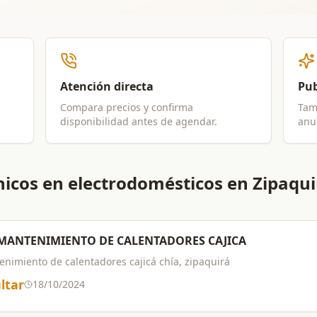
Atención directa
Pub
Compara precios y confirma
Tam
disponibilidad antes de agendar.
anun
icos en electrodomésticos en Zipaqui
MANTENIMIENTO DE CALENTADORES CAJICA
nimiento de calentadores cajicá chía, zipaquirá
ltar
18/10/2024