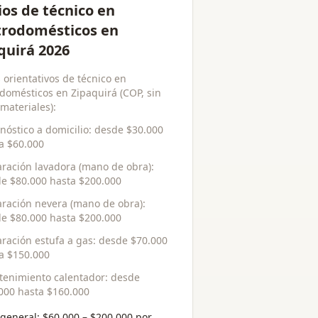
ios de técnico en
trodomésticos en
quirá 2026
 orientativos de técnico en
odomésticos en Zipaquirá (COP, sin
 materiales):
nóstico a domicilio
: desde
$30.000
ta
$60.000
ración lavadora (mano de obra)
:
de
$80.000
hasta
$200.000
ración nevera (mano de obra)
:
de
$80.000
hasta
$200.000
ración estufa a gas
: desde
$70.000
ta
$150.000
enimiento calentador
: desde
000
hasta
$160.000
general:
$60.000 – $200.000 por