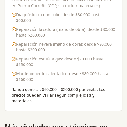
en Puerto Carreño (COP, sin incluir materiales):
Diagnóstico a domicilio
: desde
$30.000
hasta
$60.000
Reparación lavadora (mano de obra)
: desde
$80.000
hasta
$200.000
Reparación nevera (mano de obra)
: desde
$80.000
hasta
$200.000
Reparación estufa a gas
: desde
$70.000
hasta
$150.000
Mantenimiento calentador
: desde
$80.000
hasta
$160.000
Rango general:
$60.000 – $200.000 por visita
. Los
precios pueden variar según complejidad y
materiales.
Más ciudades para
técnicos en