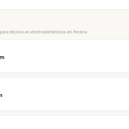
 para
técnico en electrodomésticos
en
Pereira
om
m