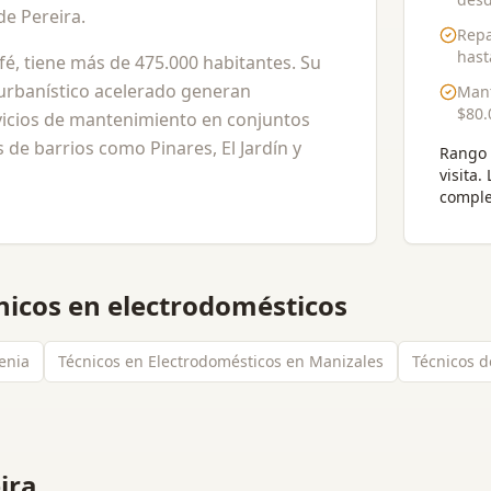
de Pereira.
Repa
has
afé, tiene más de 475.000 habitantes. Su
 urbanístico acelerado generan
Mant
$80.
vicios de mantenimiento en conjuntos
 de barrios como Pinares, El Jardín y
Rango 
visita
.
comple
nicos en electrodomésticos
enia
Técnicos en Electrodomésticos en Manizales
Técnicos d
ira