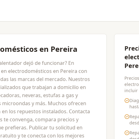
domésticos en Pereira
Prec
elec
calentador dejó de funcionar? En
Pere
 en electrodomésticos en Pereira con
Precios
odas las marcas del mercado. Nuestros
electr
alizados que trabajan a domicilio en
incluir
ecadoras, neveras, estufas a gas y
Diag
os microondas y más. Muchos ofrecen
has
a en los repuestos instalados. Contacta
Repa
s te convenga, compara precios y
des
e prefieras. Publicar tu solicitud en
Repa
atuito y te conecta con los mejores
des