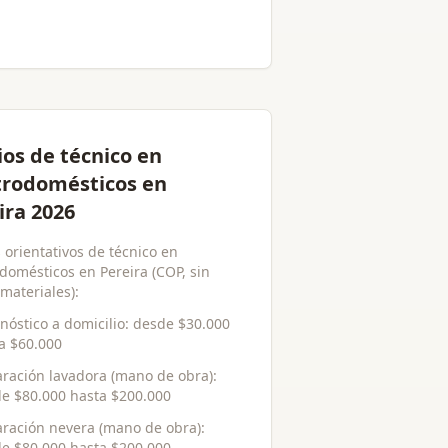
ios de técnico en
trodomésticos en
ira 2026
 orientativos de técnico en
odomésticos en Pereira (COP, sin
 materiales):
nóstico a domicilio
: desde
$30.000
ta
$60.000
ración lavadora (mano de obra)
:
de
$80.000
hasta
$200.000
ración nevera (mano de obra)
:
de
$80.000
hasta
$200.000