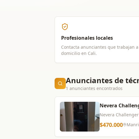
Profesionales locales
Contacta anunciantes que trabajan a
domicilio en
Cali
.
Anunciantes de técn
1 anunciantes encontrados
Nevera Challen
Nevera Challenger 
$470.000
Manri