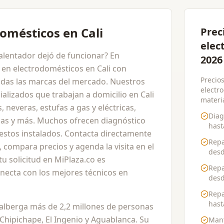
domésticos en Cali
Prec
elec
calentador dejó de funcionar? En
2026
 en electrodomésticos en Cali con
Precios
odas las marcas del mercado. Nuestros
electro
alizados que trabajan a domicilio en Cali
materia
 neveras, estufas a gas y eléctricas,
Diag
as y más. Muchos ofrecen diagnóstico
has
uestos instalados. Contacta directamente
Repa
 compara precios y agenda la visita en el
des
tu solicitud en MiPlaza.co es
Repa
necta con los mejores técnicos en
des
Repa
has
a, alberga más de 2,2 millones de personas
Chipichape, El Ingenio y Aguablanca. Su
Mant