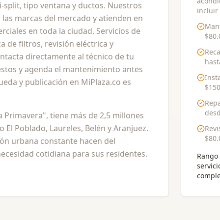
acondi
split, tipo ventana y ductos. Nuestros
incluir
 las marcas del mercado y atienden en
Mant
rciales en toda la ciudad. Servicios de
$80.
 de filtros, revisión eléctrica y
Reca
tacta directamente al técnico de tu
has
stos y agenda el mantenimiento antes
Inst
queda y publicación en MiPlaza.co es
$150
Repa
des
na Primavera", tiene más de 2,5 millones
El Poblado, Laureles, Belén y Aranjuez.
Revi
$80.
ión urbana constante hacen del
cesidad cotidiana para sus residentes.
Rango 
servici
comple