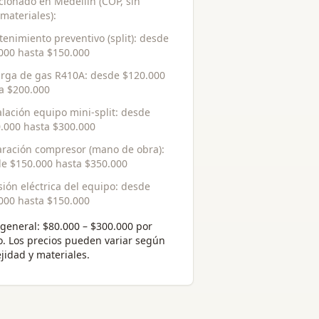
cionado en Medellín (COP, sin
 materiales):
enimiento preventivo (split)
: desde
000
hasta
$150.000
rga de gas R410A
: desde
$120.000
ta
$200.000
alación equipo mini-split
: desde
.000
hasta
$300.000
ración compresor (mano de obra)
:
de
$150.000
hasta
$350.000
sión eléctrica del equipo
: desde
000
hasta
$150.000
general:
$80.000 – $300.000 por
o
. Los precios pueden variar según
jidad y materiales.