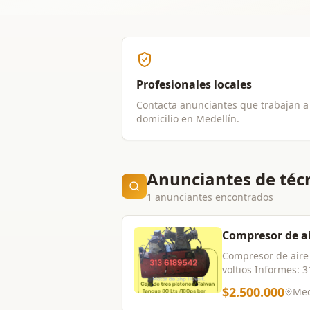
Profesionales locales
Contacta anunciantes que trabajan a
domicilio en
Medellín
.
Anunciantes de técn
1 anunciantes encontrados
Compresor de a
Compresor de aire comprimido Caja de 3 pistones/ Taiwan Motor de tre
$2.500.000
Med