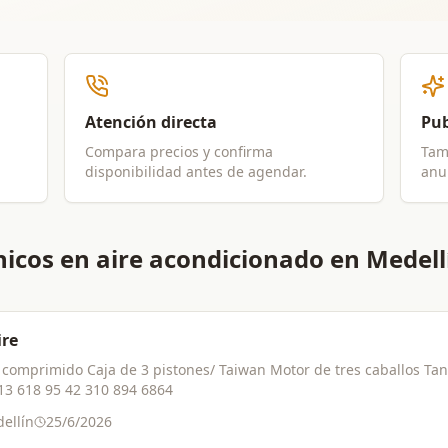
Atención directa
Pub
Compara precios y confirma
Tam
disponibilidad antes de agendar.
anun
icos en aire acondicionado en Medell
ire
s caballos Tanque 45 galones 200 ps Ciento diez
voltios Informes: 313 618 95 42 310 894 6864
ellín
25/6/2026