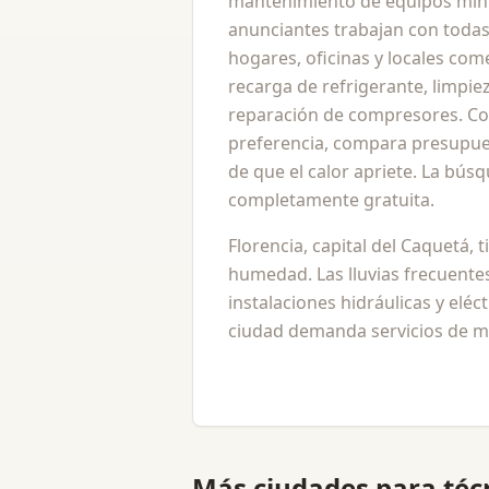
mantenimiento de equipos mini-
anunciantes trabajan con todas
hogares, oficinas y locales come
recarga de refrigerante, limpieza
reparación de compresores. Con
preferencia, compara presupue
de que el calor apriete. La bús
completamente gratuita.
Florencia, capital del Caquetá, t
humedad. Las lluvias frecuente
instalaciones hidráulicas y eléc
ciudad demanda servicios de ma
Más ciudades para
téc