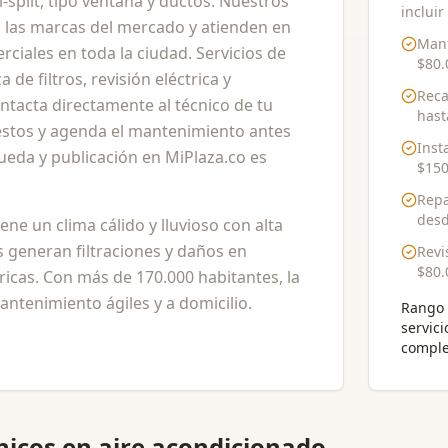
split, tipo ventana y ductos. Nuestros
incluir
 las marcas del mercado y atienden en
Mant
rciales en toda la ciudad. Servicios de
$80.
 de filtros, revisión eléctrica y
Reca
tacta directamente al técnico de tu
has
stos y agenda el mantenimiento antes
Inst
queda y publicación en MiPlaza.co es
$150
Repa
des
iene un clima cálido y lluvioso con alta
s generan filtraciones y daños en
Revi
$80.
tricas. Con más de 170.000 habitantes, la
ntenimiento ágiles y a domicilio.
Rango 
servici
comple
nicos en aire acondicionado