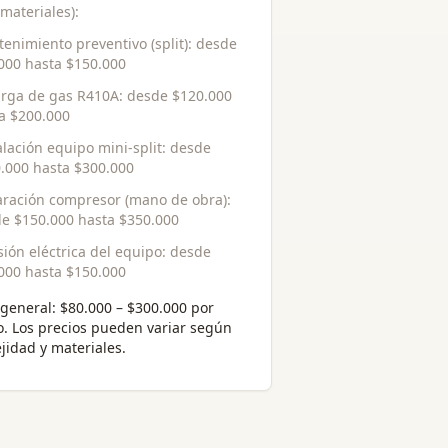
 materiales):
enimiento preventivo (split)
: desde
000
hasta
$150.000
rga de gas R410A
: desde
$120.000
ta
$200.000
alación equipo mini-split
: desde
.000
hasta
$300.000
ración compresor (mano de obra)
:
de
$150.000
hasta
$350.000
sión eléctrica del equipo
: desde
000
hasta
$150.000
general:
$80.000 – $300.000 por
o
. Los precios pueden variar según
jidad y materiales.