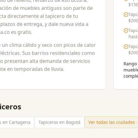
o de relleno, refuerzo de estructura,
$150
ración de muebles antiguos son parte de
Tapi
cta directamente al tapicero de tu
$200
plazos de entrega, y dale nueva vida a
Tapi
a.co es gratis.
has
e un clima cálido y seco con picos de calor
Tapi
eléctricas. Sus barrios residenciales como
$200
ado presentan alta demanda de servicios
Rango 
te en temporadas de lluvia.
muebl
comple
iceros
s en Cartagena
Tapiceros en Bogotá
Ver todas las ciudades