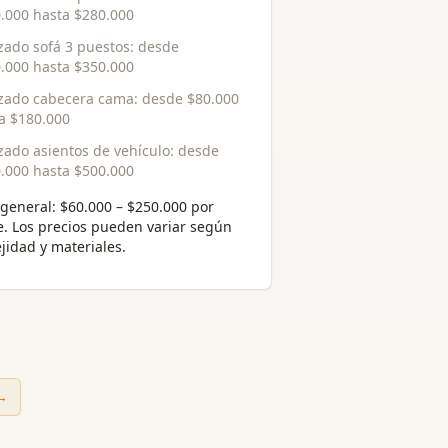
.000
hasta
$280.000
zado sofá 3 puestos
: desde
.000
hasta
$350.000
zado cabecera cama
: desde
$80.000
ta
$180.000
zado asientos de vehículo
: desde
.000
hasta
$500.000
general:
$60.000 – $250.000 por
e
. Los precios pueden variar según
jidad y materiales.
 →