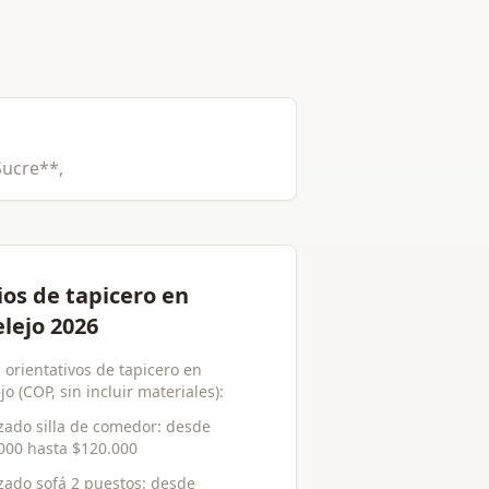
Sucre**,
ios de tapicero en
elejo 2026
 orientativos de tapicero en
jo (COP, sin incluir materiales):
zado silla de comedor
: desde
000
hasta
$120.000
zado sofá 2 puestos
: desde