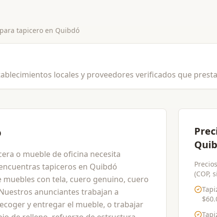
 para
tapicero
en
Quibdó
ablecimientos locales y proveedores verificados que prestan
ó
Prec
Quib
ecera o mueble de oficina necesita
Precio
 encuentras tapiceros en Quibdó
(COP, s
e muebles con tela, cuero genuino, cuero
Tapi
. Nuestros anunciantes trabajan a
$60.
ecoger y entregar el mueble, o trabajar
Tapi