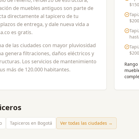
o de relleno, refuerzo de estructura,
$150
ración de muebles antiguos son parte de
Tapi
cta directamente al tapicero de tu
$200
plazos de entrega, y dale nueva vida a
Tapi
a.co es gratis.
has
una de las ciudades con mayor pluviosidad
Tapi
genera filtraciones, daños eléctricos y
$200
tructuras. Los servicios de mantenimiento
Rango 
sus más de 120.000 habitantes.
muebl
comple
iceros
o
Tapiceros en Bogotá
Ver todas las ciudades →