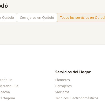
bdó
en Quibdó
Cerrajeros en Quibdó
Todos los servicios en
Quibd
Servicios del Hogar
Medellín
Plomeros
Barranquilla
Cerrajeros
Soacha
Vidrieros
Cartagena
Técnicos Electrodomésticos