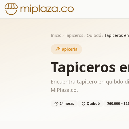
Inicio
›
Tapiceros
›
Quibdó
›
Tapiceros e
Tapicería
Tapiceros 
Encuentra tapicero en quibdó di
MiPlaza.co.
24 horas
Quibdó
$60.000 – $2