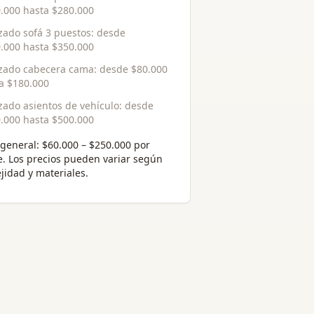
.000
hasta
$280.000
zado sofá 3 puestos
: desde
.000
hasta
$350.000
zado cabecera cama
: desde
$80.000
ta
$180.000
zado asientos de vehículo
: desde
.000
hasta
$500.000
general:
$60.000 – $250.000 por
e
. Los precios pueden variar según
jidad y materiales.