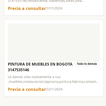
3147535146,restauramos isabelinas,sofas,sofa
camas,comedores,poltronas,ect contamos con tecnicos
Precio a consultar
7/1/2024
certificados con mas de 30 años de experiencia y
manejamos los mejores materiales y telas del
mercado,sistema antirasguños.trabajos garantizados.
PINTURA DE MUEBLES EN BOGOTA
Todo lo demás
3147535146
Le damos vida nuevamente a sus
,muebles,restauracion,tapiceria,pintura,fabrica,contamos
con personal altamente calificado,whatsapp
Precio a consultar
2/1/2024
3147535146,trabajos garantizados por toda bogota,