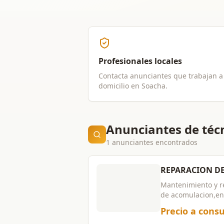
Profesionales locales
Contacta anunciantes que trabajan a
domicilio en
Soacha
.
Anunciantes de téc
1 anunciantes encontrados
REPARACION D
Mantenimiento y r
de acomulacion,en
estufas,hornos,la
Precio a consu
sena,trabajos gara