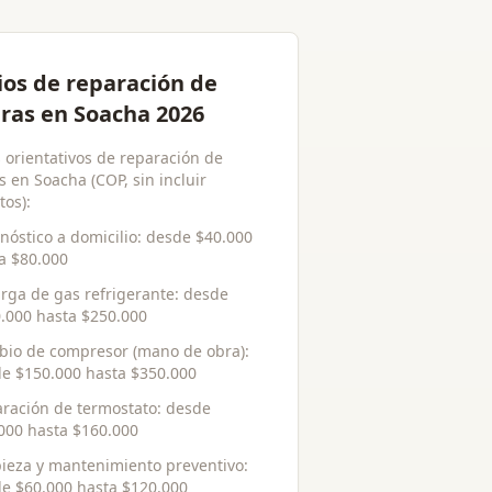
ios de reparación de
ras en Soacha 2026
s orientativos de reparación de
 en Soacha (COP, sin incluir
tos):
nóstico a domicilio
: desde
$40.000
ta
$80.000
rga de gas refrigerante
: desde
.000
hasta
$250.000
io de compresor (mano de obra)
:
de
$150.000
hasta
$350.000
ración de termostato
: desde
000
hasta
$160.000
ieza y mantenimiento preventivo
:
de
$60.000
hasta
$120.000