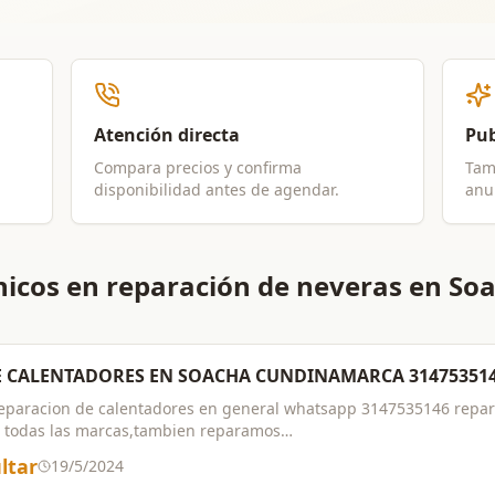
Atención directa
Pub
Compara precios y confirma
Tam
disponibilidad antes de agendar.
anun
nicos en reparación de neveras en So
E CALENTADORES EN SOACHA CUNDINAMARCA 31475351
eparacion de calentadores en general whatsapp 3147535146 repara
 todas las marcas,tambien reparamos
vadoras,secadoras,chimeneas,neveras,gasodomesticos en general,co
ltar
19/5/2024
ntizados.