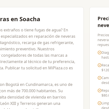
ras en Soacha
Prec
neve
os extraños o tiene fugas de agua? En
Precio
 especializados en reparación de neveras
neveras
iagnóstico, recarga de gas refrigerante,
repues
imiento preventivo. Nuestros
Diag
 congeladores de todas las marcas a
has
irectamente al técnico de tu preferencia,
Reca
a. Publicar tu solicitud en MiPlaza.co es
$120
Camb
des
con Bogotá en Cundinamarca, es uno de
con más de 700.000 habitantes. Su
Repa
$80.
alta densidad de vivienda en barrios
León XIII y Terreros generan una
Limp
des