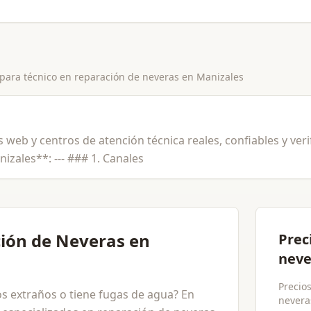
 para
técnico en reparación de neveras
en
Manizales
 web y centros de atención técnica reales, confiables y ver
zales**: --- ### 1. Canales
ción de Neveras en
Prec
neve
Precio
os extraños o tiene fugas de agua? En
neveras