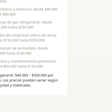
tos):
nóstico a domicilio
: desde
$40.000
ta
$80.000
rga de gas refrigerante
: desde
.000
hasta
$250.000
io de compresor (mano de obra)
:
de
$150.000
hasta
$350.000
ración de termostato
: desde
000
hasta
$160.000
ieza y mantenimiento preventivo
:
de
$60.000
hasta
$120.000
general:
$40.000 – $350.000 por
o
. Los precios pueden variar según
jidad y materiales.