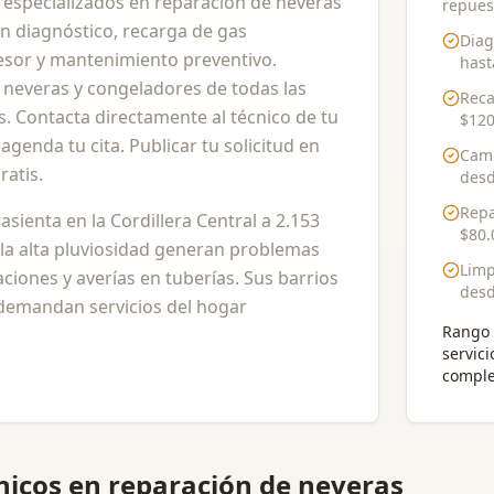
 especializados en reparación de neveras
repues
en diagnóstico, recarga de gas
Diag
esor y mantenimiento preventivo.
has
neveras y congeladores de todas las
Reca
. Contacta directamente al técnico de tu
$120
genda tu cita. Publicar tu solicitud en
Camb
atis.
des
Repa
 asienta en la Cordillera Central a 2.153
$80.
y la alta pluviosidad generan problemas
Limp
ciones y averías en tuberías. Sus barrios
des
 demandan servicios del hogar
Rango 
servici
comple
nicos en reparación de neveras