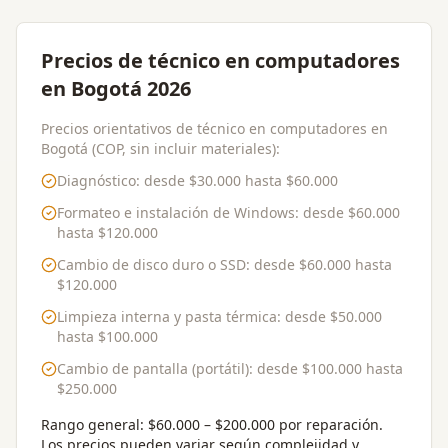
Precios de técnico en computadores
en Bogotá 2026
Precios orientativos de técnico en computadores en
Bogotá (COP, sin incluir materiales):
Diagnóstico
: desde
$30.000
hasta
$60.000
Formateo e instalación de Windows
: desde
$60.000
hasta
$120.000
Cambio de disco duro o SSD
: desde
$60.000
hasta
$120.000
Limpieza interna y pasta térmica
: desde
$50.000
hasta
$100.000
Cambio de pantalla (portátil)
: desde
$100.000
hasta
$250.000
Rango general:
$60.000 – $200.000 por reparación
.
Los precios pueden variar según complejidad y