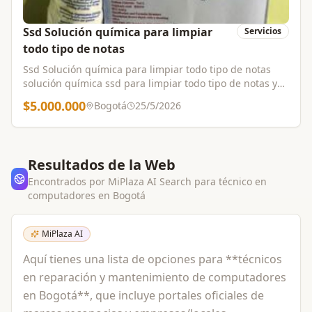
Ssd Solución química para limpiar
Servicios
todo tipo de notas
Ssd Solución química para limpiar todo tipo de notas
solución química ssd para limpiar todo tipo de notas y
polvo de activación y productos químicos de turmalina.
$5.000.000
Bogotá
25/5/2026
proporcionamos un técnico para ayudarlo a limpiar las
notas WhatsApp: +33758287219 Email:
megachemistlab@gmail.com
davidcoquette1@gmail.com
Resultados de la Web
Encontrados por MiPlaza AI Search para
técnico en
computadores
en
Bogotá
MiPlaza AI
Aquí tienes una lista de opciones para **técnicos
en reparación y mantenimiento de computadores
en Bogotá**, que incluye portales oficiales de