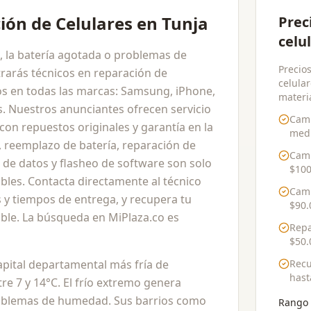
ión de Celulares en Tunja
Prec
celu
ta, la batería agotada o problemas de
Precios
rarás técnicos en reparación de
celular
dos en todas las marcas: Samsung, iPhone,
materia
. Nuestros anunciantes ofrecen servicio
Camb
, con repuestos originales y garantía en la
medi
, reemplazo de batería, reparación de
Camb
 de datos y flasheo de software son solo
$100
ibles. Contacta directamente al técnico
Camb
 y tiempos de entrega, y recupera tu
$90.
ible. La búsqueda en MiPlaza.co es
Repa
$50.
capital departamental más fría de
Recu
has
e 7 y 14°C. El frío extremo genera
roblemas de humedad. Sus barrios como
Rango 