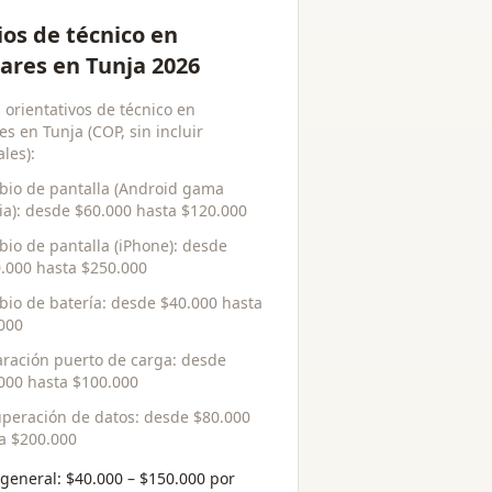
ios de técnico en
lares en Tunja 2026
 orientativos de técnico en
es en Tunja (COP, sin incluir
les):
io de pantalla (Android gama
a)
: desde
$60.000
hasta
$120.000
io de pantalla (iPhone)
: desde
.000
hasta
$250.000
io de batería
: desde
$40.000
hasta
000
ración puerto de carga
: desde
000
hasta
$100.000
peración de datos
: desde
$80.000
ta
$200.000
general:
$40.000 – $150.000 por