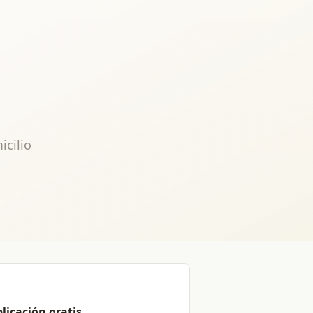
icilio
licación gratis