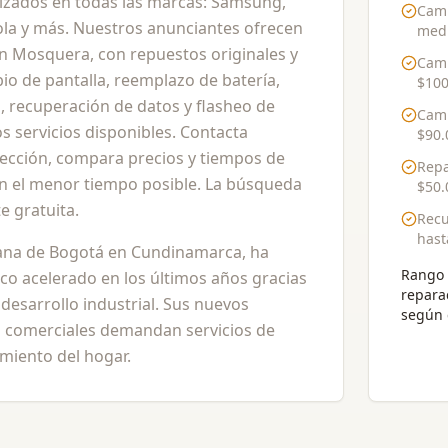
izados en todas las marcas: Samsung,
Camb
ola y más. Nuestros anunciantes ofrecen
medi
 en Mosquera, con repuestos originales y
Camb
io de pantalla, reemplazo de batería,
$100
, recuperación de datos y flasheo de
Camb
s servicios disponibles. Contacta
$90.
lección, compara precios y tiempos de
Repa
 en el menor tiempo posible. La búsqueda
$50.
 gratuita.
Recu
has
ana de Bogotá en Cundinamarca, ha
Rango 
co acelerado en los últimos años gracias
repara
u desarrollo industrial. Sus nuevos
según 
s comerciales demandan servicios de
miento del hogar.