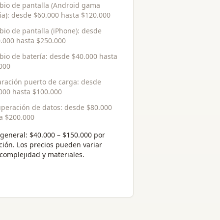
io de pantalla (Android gama
a)
: desde
$60.000
hasta
$120.000
io de pantalla (iPhone)
: desde
.000
hasta
$250.000
io de batería
: desde
$40.000
hasta
000
ración puerto de carga
: desde
000
hasta
$100.000
peración de datos
: desde
$80.000
ta
$200.000
general:
$40.000 – $150.000 por
ción
. Los precios pueden variar
complejidad y materiales.