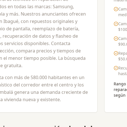
ados en todas las marcas: Samsung,
Camb
ola y más. Nuestros anunciantes ofrecen
medi
 en Ibagué, con repuestos originales y
Camb
io de pantalla, reemplazo de batería,
$100
, recuperación de datos y flasheo de
Camb
s servicios disponibles. Contacta
$90.
lección, compara precios y tiempos de
Repa
 en el menor tiempo posible. La búsqueda
$50.
 gratuita.
Recu
has
nta con más de 580.000 habitantes en un
Rango 
ístico del corredor entre el centro y los
repara
y Ambalá genera una demanda creciente de
según 
 vivienda nueva y existente.