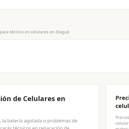
 para
técnico en celulares
en
Ibagué
ión de Celulares en
Prec
celu
Precios
ta, la batería agotada o problemas de
celular
rarás técnicos en reparación de
materia