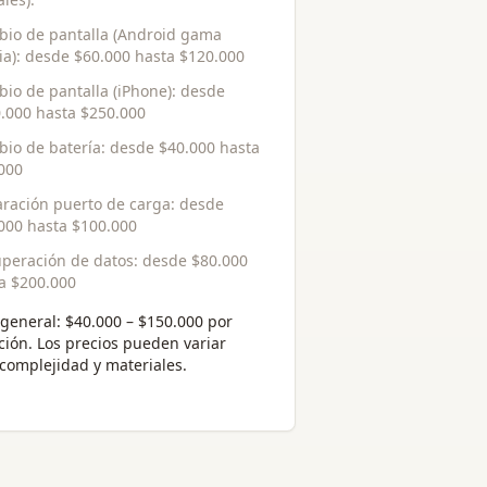
io de pantalla (Android gama
a)
: desde
$60.000
hasta
$120.000
io de pantalla (iPhone)
: desde
.000
hasta
$250.000
io de batería
: desde
$40.000
hasta
000
ración puerto de carga
: desde
000
hasta
$100.000
peración de datos
: desde
$80.000
ta
$200.000
general:
$40.000 – $150.000 por
ción
. Los precios pueden variar
complejidad y materiales.