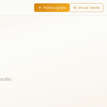
Publica gratis
Iniciar Sesión
icilio