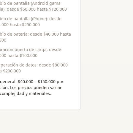
io de pantalla (Android gama
a)
: desde
$60.000
hasta
$120.000
io de pantalla (iPhone)
: desde
.000
hasta
$250.000
io de batería
: desde
$40.000
hasta
000
ración puerto de carga
: desde
000
hasta
$100.000
peración de datos
: desde
$80.000
ta
$200.000
general:
$40.000 – $150.000 por
ción
. Los precios pueden variar
complejidad y materiales.