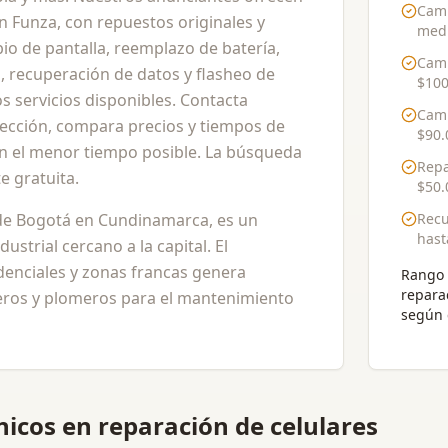
Camb
 en Funza, con repuestos originales y
medi
io de pantalla, reemplazo de batería,
Camb
, recuperación de datos y flasheo de
$100
s servicios disponibles. Contacta
Camb
lección, compara precios y tiempos de
$90.
 en el menor tiempo posible. La búsqueda
Repa
 gratuita.
$50.
 de Bogotá en Cundinamarca, es un
Recu
has
ustrial cercano a la capital. El
denciales y zonas francas genera
Rango 
repara
ros y plomeros para el mantenimiento
según 
nicos en reparación de celulares