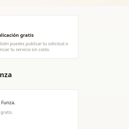
licación gratis
bién puedes publicar tu solicitud o
ciar tu servicio sin costo.
unza
n
Funza
.
 gratis.