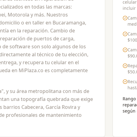
celula
ializados en todas las marcas:
incluir
ei, Motorola y más. Nuestros
Camb
domicilio o en taller en Bucaramanga,
medi
ntía en la reparación. Cambio de
Camb
 reparación de puertos de carga,
$100
o de software son solo algunos de los
Camb
directamente al técnico de tu elección,
$90.
trega, y recupera tu celular en el
Repa
ueda en MiPlaza.co es completamente
$50.
Recu
has
", y su área metropolitana con más de
entan una topografía quebrada que exige
Rango 
repara
os barrios Cabecera, García Rovira y
según 
de profesionales de mantenimiento