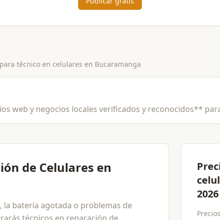
Publicar gratis
 para
técnico en celulares
en
Bucaramanga
ios web y negocios locales verificados y reconocidos** para 
ión de Celulares en
Prec
celu
2026
ta, la batería agotada o problemas de
Precios
rarás técnicos en reparación de