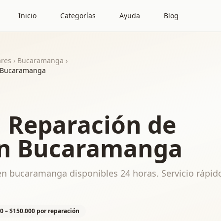
Inicio
Categorías
Ayuda
Blog
ares
›
Bucaramanga
›
n Bucaramanga
n Reparación de
en Bucaramanga
en bucaramanga disponibles 24 horas. Servicio rápido
0 – $150.000 por reparación