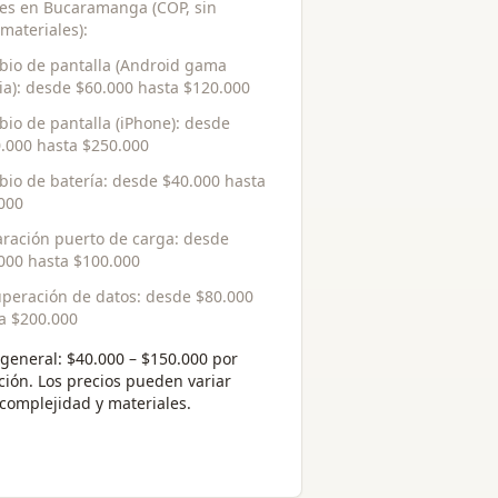
res en Bucaramanga (COP, sin
 materiales):
io de pantalla (Android gama
a)
: desde
$60.000
hasta
$120.000
io de pantalla (iPhone)
: desde
.000
hasta
$250.000
io de batería
: desde
$40.000
hasta
000
ración puerto de carga
: desde
000
hasta
$100.000
peración de datos
: desde
$80.000
ta
$200.000
general:
$40.000 – $150.000 por
ción
. Los precios pueden variar
complejidad y materiales.