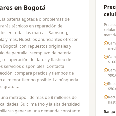
lares en Bogotá
Prec
celu
ta, la batería agotada o problemas de
Precios
rarás técnicos en reparación de
celular
ados en todas las marcas: Samsung,
materia
ola y más. Nuestros anunciantes ofrecen
Camb
 en Bogotá, con repuestos originales y
medi
io de pantalla, reemplazo de batería,
Camb
, recuperación de datos y flasheo de
$100
s servicios disponibles. Contacta
Camb
lección, compara precios y tiempos de
$90.
 en el menor tiempo posible. La búsqueda
Repa
 gratuita.
$50.
s una metrópoli de más de 8 millones de
Recu
has
calidades. Su clima frío y la alta densidad
miliares generan una demanda constante
Rango 