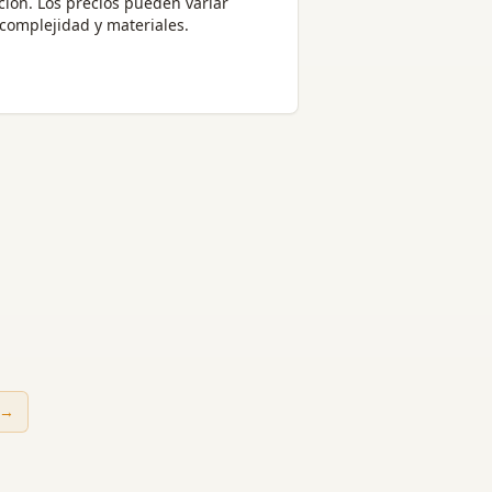
ción
. Los precios pueden variar
complejidad y materiales.
→