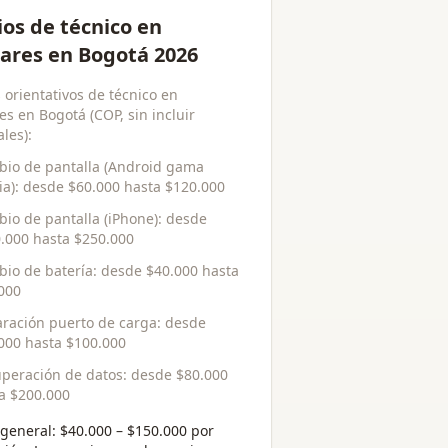
ios de técnico en
lares en Bogotá 2026
 orientativos de técnico en
es en Bogotá (COP, sin incluir
les):
io de pantalla (Android gama
a)
: desde
$60.000
hasta
$120.000
io de pantalla (iPhone)
: desde
.000
hasta
$250.000
io de batería
: desde
$40.000
hasta
000
ración puerto de carga
: desde
000
hasta
$100.000
peración de datos
: desde
$80.000
ta
$200.000
general:
$40.000 – $150.000 por