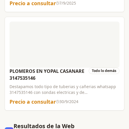
Precio a consultar
7/9/2025
personal altamente capacitado,trabajos garantizado.
PLOMEROS EN YOPAL CASANARE
Todo lo demás
3147535146
Destapamos todo tipo de tuberias y cañerias whatsapp
3147535146 con sondas electricas y de
varillas,ofrecemos servicio de plomeria en general con
Precio a consultar
30/9/2024
personal altamente capacitado,trabajos
garantizados.Arreglos locativos y remodelaciones.
Resultados de la Web