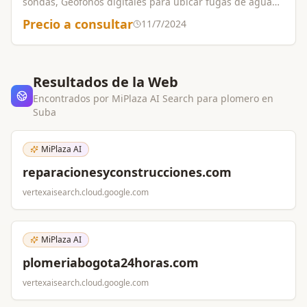
sondas, Geofonos digitales para ubicar fugas de agua
Reparacion de filtraciones griferias calentadores
Precio a consultar
11/7/2024
desagues y todo lo relacionado en plomeria llamar
3134191744.
Resultados de la Web
Encontrados por MiPlaza AI Search para
plomero
en
Suba
MiPlaza AI
reparacionesyconstrucciones.com
vertexaisearch.cloud.google.com
MiPlaza AI
plomeriabogota24horas.com
vertexaisearch.cloud.google.com