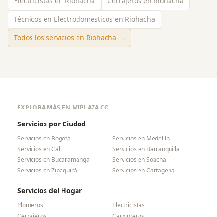
Electricistas en Riohacha
Cerrajeros en Riohacha
Técnicos en Electrodomésticos en Riohacha
Todos los servicios en
Riohacha
→
EXPLORA MÁS EN MIPLAZA.CO
Servicios por Ciudad
Servicios en
Bogotá
Servicios en
Medellín
Servicios en
Cali
Servicios en
Barranquilla
Servicios en
Bucaramanga
Servicios en
Soacha
Servicios en
Zipaquirá
Servicios en
Cartagena
Servicios del Hogar
Plomeros
Electricistas
Cerrajeros
Carpinteros