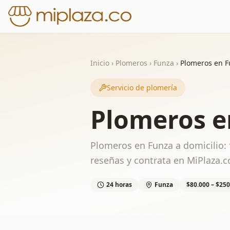
Inicio
›
Plomeros
›
Funza
›
Plomeros en 
Servicio de plomería
Plomeros e
Plomeros en Funza a domicilio: 
reseñas y contrata en MiPlaza.c
24 horas
Funza
$80.000 – $250