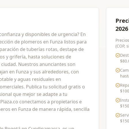
Prec
2026
onfianza y disponibles de urgencia? En
Precio
ección de plomeros en Funza listos para
(COP, s
paración de tuberías rotas, destape de
Dest
ios y grifería, hasta soluciones de
$80.
 ciudad. Nuestros anunciantes son
Camb
ajan en Funza y sus alrededores, con
has
otable y aguas residuales en
Repa
merciales. Publica tu solicitud gratis o
$100
sional que mejor se adapte a tu
Inst
Plaza.co conectamos a propietarios e
$150
meros en Funza de manera rápida, sencilla
Serv
$150
 de Bogotá en Cundinamarca, es un