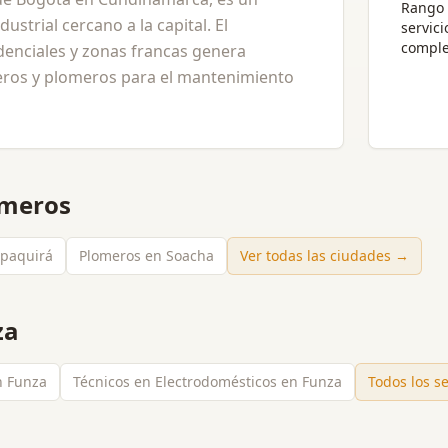
Rango 
ustrial cercano a la capital. El
servici
comple
denciales y zonas francas genera
ros y plomeros para el mantenimiento
omeros
ipaquirá
Plomeros en Soacha
Ver todas las ciudades →
za
n Funza
Técnicos en Electrodomésticos en Funza
Todos los s