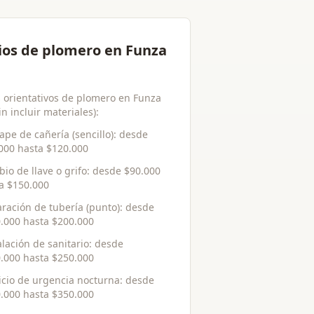
ios de plomero en Funza
s orientativos de plomero en Funza
in incluir materiales):
ape de cañería (sencillo)
: desde
000
hasta
$120.000
io de llave o grifo
: desde
$90.000
ta
$150.000
ración de tubería (punto)
: desde
.000
hasta
$200.000
alación de sanitario
: desde
.000
hasta
$250.000
icio de urgencia nocturna
: desde
.000
hasta
$350.000