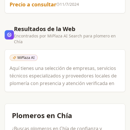
potable Aumentos de presión de agua y todo en
Precio a consultar
11/7/2024
plomería y Fontanería.
Resultados de la Web
Encontrados por MiPlaza AI Search para
plomero
en
Chía
MiPlaza AI
Aquí tienes una selección de empresas, servicios
técnicos especializados y proveedores locales de
plomería con presencia y atención verificada en
Plomeros en Chía
¿Buscas plomeros en Chía de confianza y