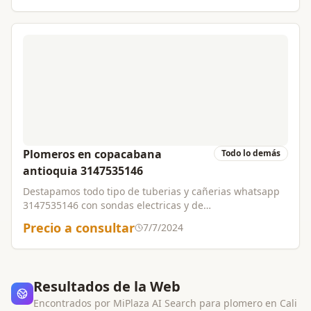
garantizados.
Plomeros en copacabana
Todo lo demás
antioquia 3147535146
Destapamos todo tipo de tuberias y cañerias whatsapp
3147535146 con sondas electricas y de
varillas,ofrecemos servicio de plomeria en general con
Precio a consultar
7/7/2024
personal altamente calificado y certificado,trabajos
garantizados
Resultados de la Web
Encontrados por MiPlaza AI Search para
plomero
en
Cali