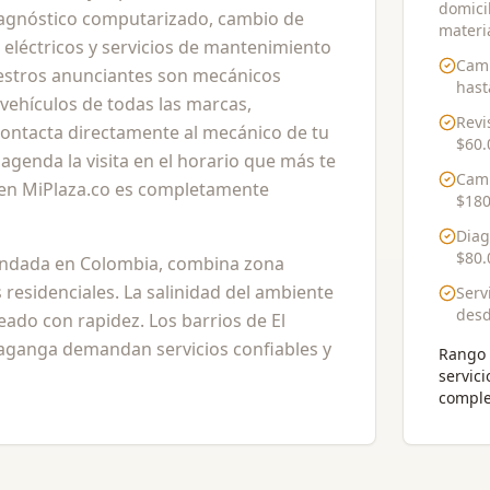
domicil
 diagnóstico computarizado, cambio de
materia
 eléctricos y servicios de mantenimiento
Camb
Nuestros anunciantes son mecánicos
has
 vehículos de todas las marcas,
Revi
 Contacta directamente al mecánico de tu
$60.
agenda la visita en el horario que más te
Camb
d en MiPlaza.co es completamente
$180
Diag
$80.
undada en Colombia, combina zona
residenciales. La salinidad del ambiente
Serv
des
eado con rapidez. Los barrios de El
aganga demandan servicios confiables y
Rango 
servici
comple