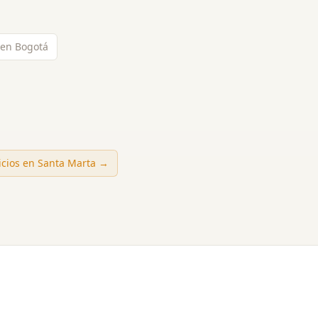
 en Bogotá
icios en
Santa Marta
→