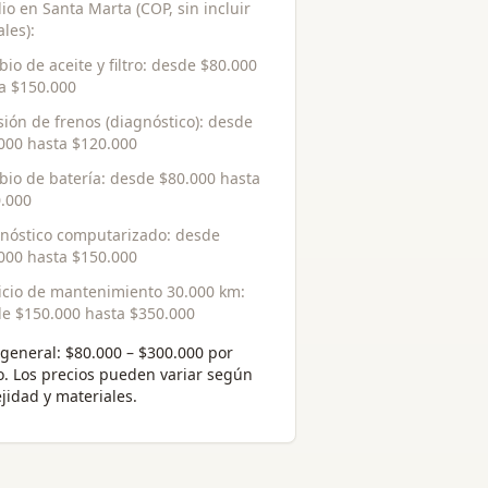
io en Santa Marta (COP, sin incluir
les):
io de aceite y filtro
: desde
$80.000
ta
$150.000
sión de frenos (diagnóstico)
: desde
000
hasta
$120.000
io de batería
: desde
$80.000
hasta
.000
nóstico computarizado
: desde
000
hasta
$150.000
icio de mantenimiento 30.000 km
:
de
$150.000
hasta
$350.000
general:
$80.000 – $300.000 por
o
. Los precios pueden variar según
jidad y materiales.