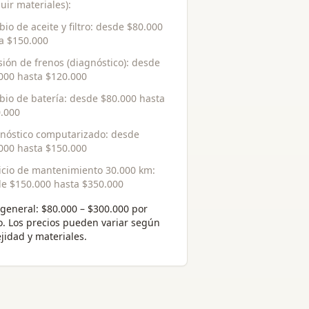
luir materiales):
io de aceite y filtro
: desde
$80.000
ta
$150.000
sión de frenos (diagnóstico)
: desde
000
hasta
$120.000
io de batería
: desde
$80.000
hasta
.000
nóstico computarizado
: desde
000
hasta
$150.000
icio de mantenimiento 30.000 km
:
de
$150.000
hasta
$350.000
general:
$80.000 – $300.000 por
o
. Los precios pueden variar según
jidad y materiales.