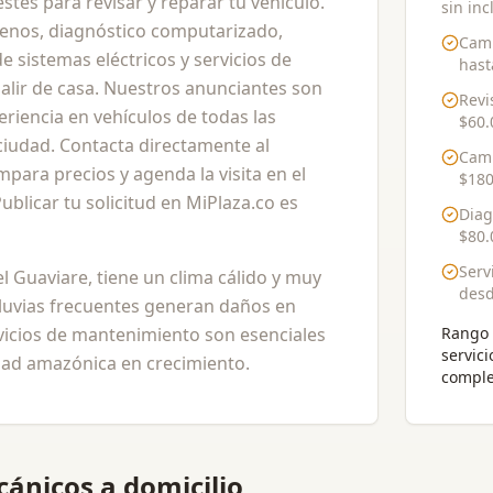
tés para revisar y reparar tu vehículo.
sin inc
frenos, diagnóstico computarizado,
Camb
e sistemas eléctricos y servicios de
has
alir de casa. Nuestros anunciantes son
Revi
riencia en vehículos de todas las
$60.
ciudad. Contacta directamente al
Camb
para precios y agenda la visita en el
$180
blicar tu solicitud en MiPlaza.co es
Diag
$80.
Serv
el Guaviare, tiene un clima cálido y muy
des
 lluvias frecuentes generan daños en
rvicios de mantenimiento son esenciales
Rango 
servici
udad amazónica en crecimiento.
comple
ánicos a domicilio