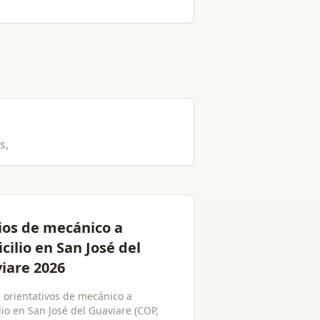
s,
ios de mecánico a
cilio en San José del
iare 2026
s orientativos de mecánico a
lio en San José del Guaviare (COP,