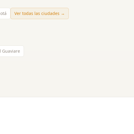
gotá
Ver todas las ciudades →
l Guaviare