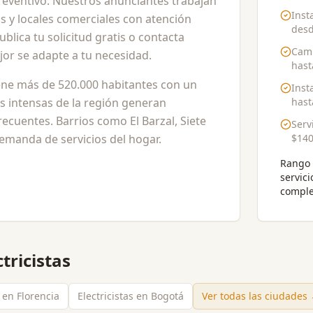
eventivo. Nuestros anunciantes trabajan
Inst
s y locales comerciales con atención
des
blica tu solicitud gratis o contacta
Camb
jor se adapte a tu necesidad.
has
tiene más de 520.000 habitantes con un
Inst
ias intensas de la región generan
has
frecuentes. Barrios como El Barzal, Siete
Serv
demanda de servicios del hogar.
$140
Rango 
servici
comple
ctricistas
s en Florencia
Electricistas en Bogotá
Ver todas las ciudades