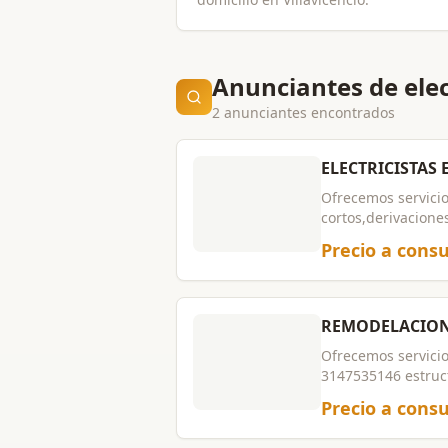
Anunciantes de elect
2 anunciantes encontrados
ELECTRICISTAS 
Ofrecemos servicio
cortos,derivaciones,mantenimientos,
mas de 30 ños de e
Precio a consu
REMODELACION 
Ofrecemos servicio
3147535146 estruc
años de experienci
Precio a consu