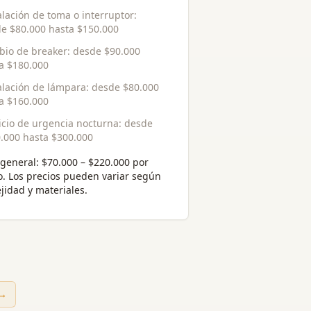
alación de toma o interruptor
:
de
$80.000
hasta
$150.000
io de breaker
: desde
$90.000
ta
$180.000
alación de lámpara
: desde
$80.000
ta
$160.000
icio de urgencia nocturna
: desde
.000
hasta
$300.000
general:
$70.000 – $220.000 por
o
. Los precios pueden variar según
jidad y materiales.
 →