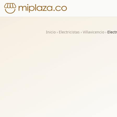
Inicio
›
Electricistas
›
Villavicencio
›
Elect