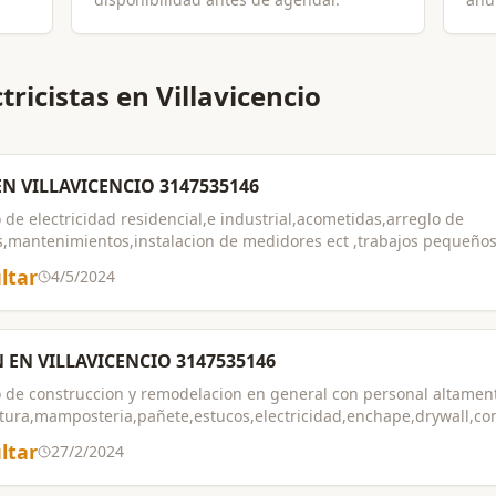
ricistas en Villavicencio
EN VILLAVICENCIO 3147535146
 de electricidad residencial,e industrial,acometidas,arreglo de
instalacion de medidores ect ,trabajos pequeños y grandes,tecnicos certificados con
xperiencia,trabajos garantizados.
ltar
4/5/2024
EN VILLAVICENCIO 3147535146
 de construccion y remodelacion en general con personal altamente
tura,mamposteria,pañete,estucos,electricidad,enchape,drywall,co
a para ofrecer el mejor servicio,trabajos garantizados.
ltar
27/2/2024