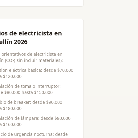
ios de electricista en
llín 2026
 orientativos de electricista en
n (COP, sin incluir materiales):
sión eléctrica básica
: desde
$70.000
ta
$120.000
alación de toma o interruptor
:
de
$80.000
hasta
$150.000
io de breaker
: desde
$90.000
ta
$180.000
alación de lámpara
: desde
$80.000
ta
$160.000
icio de urgencia nocturna
: desde