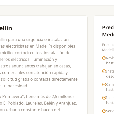
ellín
Prec
Mede
ellín para una urgencia o instalación
Precios
s electricistas en Medellín disponibles
Medellí
icilio, cortocircuitos, instalación de
Revi
eros eléctricos, iluminación y
has
stros anunciantes trabajan en casas,
Inst
s comerciales con atención rápida y
des
 solicitud gratis o contacta directamente
Camb
a tu necesidad.
has
na Primavera", tiene más de 2,5 millones
Inst
El Poblado, Laureles, Belén y Aranjuez.
has
ión urbana constante hacen del
Serv