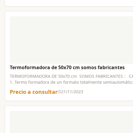
servicio,trabajos garantizados.
Termoformadora de 50x70 cm somos fabricantes
TERMOFORMADORA DE 50x70 cm SOMOS FABRICANTES : CARACTERÍSTICAS:
1. Termo formadora de un formato totalmente semiautomátic
alimentación manual 2 Fabricada en lamina calibre 14. 3. Ho
Precio a consultar
21/11/2023
resistencias brindadas de 5 /16. (ELÉCTRICA) 4. Prensa neum
3/8 y u de 4" con 2 ejes de 1"con sus respectivos bujes en br
recorrido de 30 cm 5. Prensas neumáticas para prensar plásti
para enfriamiento del material plástico. 7. Tablero de contro
respectivos componentes. Los pilotos de infinito para gradua
temperatura. 8. Temporizador para tiempo de termo formado
molde. 9. Bomba de vacío con su tanque de alimentación. 10