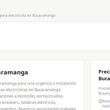
 para
electricista
en
Bucaramanga
ucaramanga
Prec
Buca
caramanga para una urgencia o instalación
Precios
as electricistas en Bucaramanga
Bucara
ciones a domicilio, cortocircuitos,
Revi
 breakers, tableros eléctricos,
has
eventivo. Nuestros anunciantes trabajan