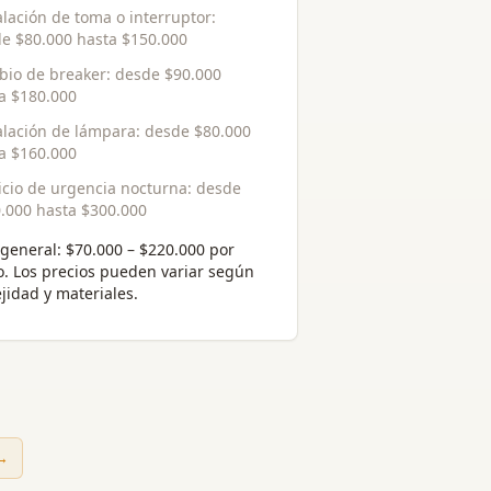
alación de toma o interruptor
:
de
$80.000
hasta
$150.000
io de breaker
: desde
$90.000
ta
$180.000
alación de lámpara
: desde
$80.000
ta
$160.000
icio de urgencia nocturna
: desde
.000
hasta
$300.000
general:
$70.000 – $220.000 por
o
. Los precios pueden variar según
jidad y materiales.
 →