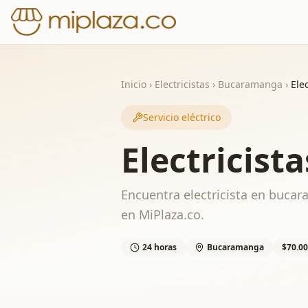
Inicio
›
Electricistas
›
Bucaramanga
›
Ele
Servicio eléctrico
Electricis
Encuentra electricista en bucar
en MiPlaza.co.
24 horas
Bucaramanga
$70.00