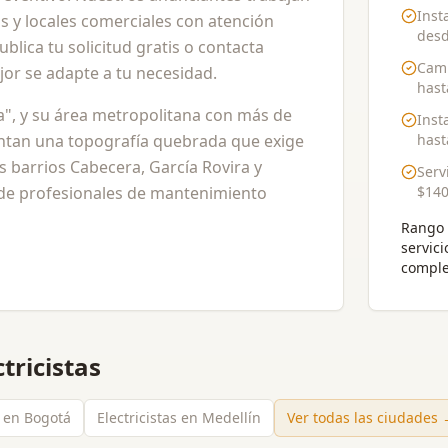
Inst
s y locales comerciales con atención
des
blica tu solicitud gratis o contacta
Camb
jor se adapte a tu necesidad.
has
", y su área metropolitana con más de
Inst
entan una topografía quebrada que exige
has
os barrios Cabecera, García Rovira y
Serv
de profesionales de mantenimiento
$140
Rango 
servici
comple
ctricistas
s en Bogotá
Electricistas en Medellín
Ver todas las ciudades