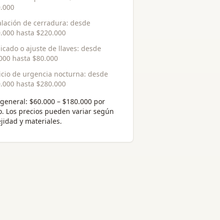
.000
alación de cerradura
: desde
.000
hasta
$220.000
icado o ajuste de llaves
: desde
000
hasta
$80.000
icio de urgencia nocturna
: desde
.000
hasta
$280.000
general:
$60.000 – $180.000 por
o
. Los precios pueden variar según
jidad y materiales.