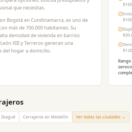
Compara opciones, solicita presupuesto y
$160
ional que necesitas.
Inst
con Bogotá en Cundinamarca, es uno de
$100
con más de 700.000 habitantes. Su
Dupl
alta densidad de vivienda en barrios
$30.
León XIII y Terreros generan una
Serv
 del hogar a domicilio.
$120
Rango 
servici
comple
rajeros
n Ibagué
Cerrajeros en Medellín
Ver todas las ciudades →