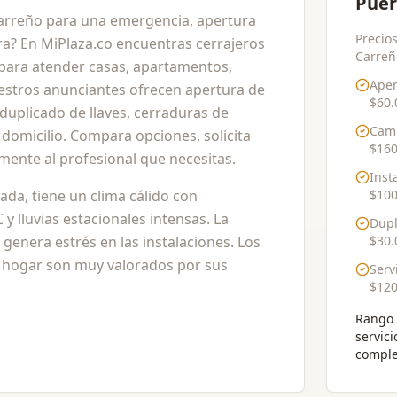
Puer
Carreño para una emergencia, apertura
Precios
a? En MiPlaza.co encuentras cerrajeros
Carreño
para atender casas, apartamentos,
Aper
Nuestros anunciantes ofrecen apertura de
$60.
 duplicado de llaves, cerraduras de
Cam
domicilio. Compara opciones, solicita
$160
mente al profesional que necesitas.
Inst
ada, tiene un clima cálido con
$100
y lluvias estacionales intensas. La
Dupl
a genera estrés en las instalaciones. Los
$30.
l hogar son muy valorados por sus
Serv
$120
Rango 
servici
comple