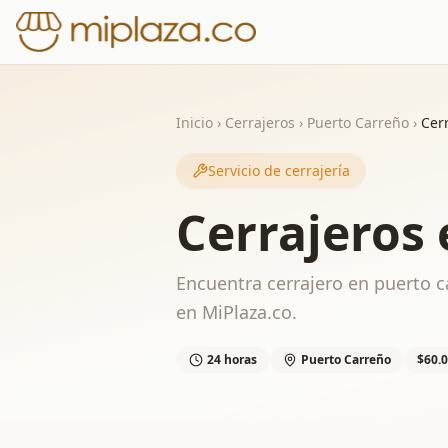
Inicio
›
Cerrajeros
›
Puerto Carreño
›
Cer
Servicio de cerrajería
Cerrajeros
Encuentra cerrajero en puerto ca
en MiPlaza.co.
24 horas
Puerto Carreño
$60.0