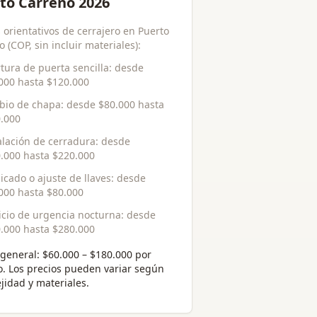
to Carreño 2026
 orientativos de cerrajero en Puerto
 (COP, sin incluir materiales):
tura de puerta sencilla
: desde
000
hasta
$120.000
bio de chapa
: desde
$80.000
hasta
.000
alación de cerradura
: desde
.000
hasta
$220.000
icado o ajuste de llaves
: desde
000
hasta
$80.000
icio de urgencia nocturna
: desde
.000
hasta
$280.000
general:
$60.000 – $180.000 por
o
. Los precios pueden variar según
jidad y materiales.