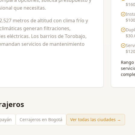
Compara opciones, solicita presupuesto y
$160
ional que necesitas.
Inst
 2.527 metros de altitud con clima frío y
$100
limáticas generan filtraciones,
Dupl
 eléctricas. Los barrios de Torobajo,
$30.
 demandan servicios de mantenimiento
Serv
$120
Rango 
servici
comple
rajeros
opayán
Cerrajeros en Bogotá
Ver todas las ciudades →