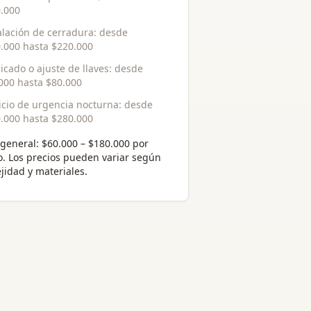
.000
alación de cerradura
: desde
.000
hasta
$220.000
icado o ajuste de llaves
: desde
000
hasta
$80.000
icio de urgencia nocturna
: desde
.000
hasta
$280.000
general:
$60.000 – $180.000 por
o
. Los precios pueden variar según
jidad y materiales.