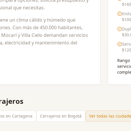
Compara opciones, solicita presupuesto y
$160
ional que necesitas.
Inst
tiene un clima cálido y húmedo que
$100
ciones. Con más de 450.000 habitantes,
Dupl
 Mocarí y Villa Cielo demandan servicios
$30.
a, electricidad y mantenimiento del
Serv
$120
Rango 
servici
comple
rajeros
ros en Cartagena
Cerrajeros en Bogotá
Ver todas las ciudad