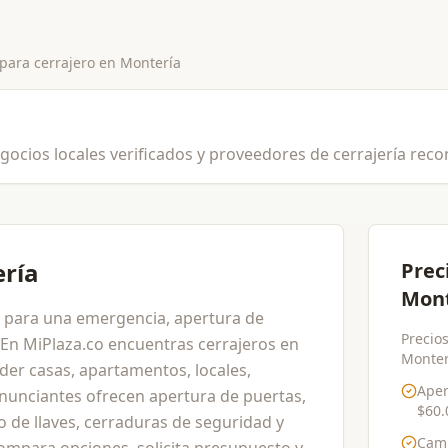
 para
cerrajero
en
Montería
gocios locales verificados y proveedores de cerrajería rec
ería
Prec
Mont
a para una emergencia, apertura de
Precios
En MiPlaza.co encuentras cerrajeros en
Monterí
der casas, apartamentos, locales,
Aper
anunciantes ofrecen apertura de puertas,
$60.
o de llaves, cerraduras de seguridad y
Cam