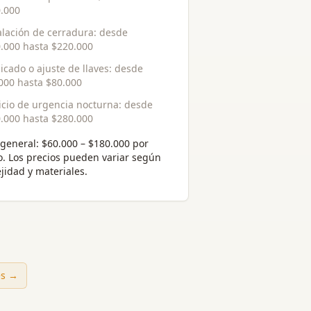
.000
alación de cerradura
: desde
.000
hasta
$220.000
icado o ajuste de llaves
: desde
000
hasta
$80.000
icio de urgencia nocturna
: desde
.000
hasta
$280.000
general:
$60.000 – $180.000 por
o
. Los precios pueden variar según
jidad y materiales.
es →