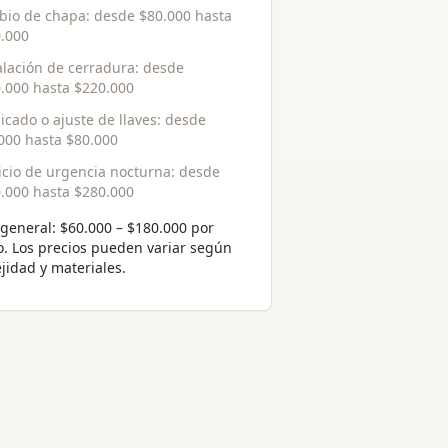
bio de chapa
: desde
$80.000
hasta
.000
alación de cerradura
: desde
.000
hasta
$220.000
icado o ajuste de llaves
: desde
000
hasta
$80.000
icio de urgencia nocturna
: desde
.000
hasta
$280.000
general:
$60.000 – $180.000 por
o
. Los precios pueden variar según
jidad y materiales.