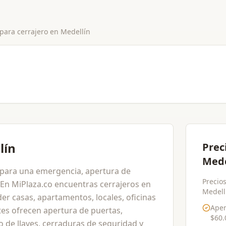
 para
cerrajero
en
Medellín
lín
Prec
Mede
 para una emergencia, apertura de
Precios
En MiPlaza.co encuentras cerrajeros en
Medellí
er casas, apartamentos, locales, oficinas
Aper
tes ofrecen apertura de puertas,
$60.
o de llaves, cerraduras de seguridad y