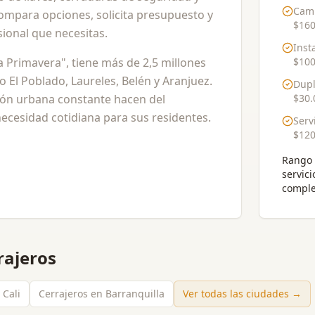
Cam
Compara opciones, solicita presupuesto y
$160
ional que necesitas.
Inst
na Primavera", tiene más de 2,5 millones
$100
El Poblado, Laureles, Belén y Aranjuez.
Dupl
ión urbana constante hacen del
$30.
cesidad cotidiana para sus residentes.
Serv
$120
Rango 
servici
comple
rajeros
 Cali
Cerrajeros en Barranquilla
Ver todas las ciudades →