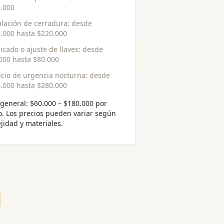
.000
alación de cerradura
: desde
.000
hasta
$220.000
icado o ajuste de llaves
: desde
000
hasta
$80.000
icio de urgencia nocturna
: desde
.000
hasta
$280.000
general:
$60.000 – $180.000 por
o
. Los precios pueden variar según
jidad y materiales.