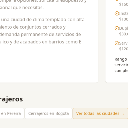
Compara opciones, solicita presupuesto y
$160
ional que necesitas.
Inst
s una ciudad de clima templado con alta
$100
imiento de conjuntos cerrados y
Dupl
 demanda permanente de servicios de
$30.
ulico y de acabados en barrios como El
Serv
$120
Rango 
servici
comple
rajeros
 en Pereira
Cerrajeros en Bogotá
Ver todas las ciudades →