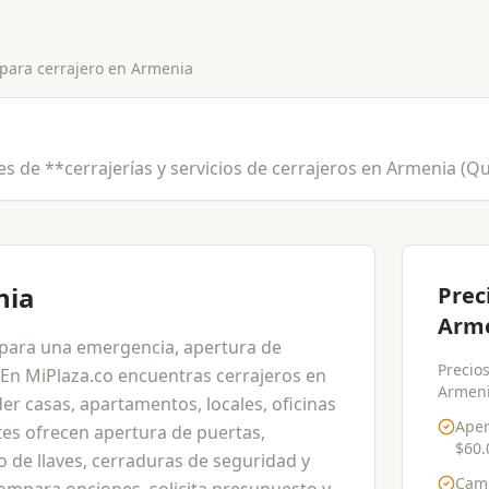
 para
cerrajero
en
Armenia
les de **cerrajerías y servicios de cerrajeros en Armenia (Q
nia
Prec
Arme
 para una emergencia, apertura de
Precios
En MiPlaza.co encuentras cerrajeros en
Armenia
r casas, apartamentos, locales, oficinas
Aper
tes ofrecen apertura de puertas,
$60.
o de llaves, cerraduras de seguridad y
Cam