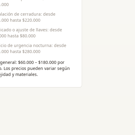
.000
alación de cerradura
: desde
.000
hasta
$220.000
icado o ajuste de llaves
: desde
000
hasta
$80.000
icio de urgencia nocturna
: desde
.000
hasta
$280.000
general:
$60.000 – $180.000 por
o
. Los precios pueden variar según
jidad y materiales.