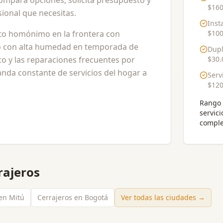
Compara opciones, solicita presupuesto y
$160
ional que necesitas.
Inst
nto homónimo en la frontera con
$100
do con alta humedad en temporada de
Dupl
ico y las reparaciones frecuentes por
$30.
nda constante de servicios del hogar a
Serv
$120
Rango 
servici
comple
rajeros
en Mitú
Cerrajeros en Bogotá
Ver todas las ciudades →