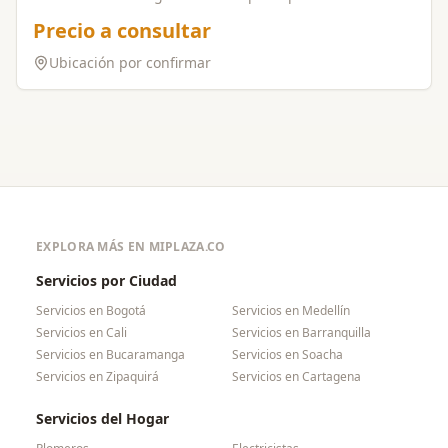
sistema de energía solar fotovoltaica o no soporte la
Precio a consultar
carga, inmediatamente entre a operar la energía
eléctrica comercial. Se puede conectar a baterías como
Ubicación por confirmar
respaldo de almacenamiento, y en especial abastezca
de energía eléctrica en las horas de la noche. También
se puede conectar a una planta eléctrica de emergencia
en cambio de la comercial. Garantía por defectos de
fábrica
EXPLORA MÁS EN MIPLAZA.CO
Servicios por Ciudad
Servicios en
Bogotá
Servicios en
Medellín
Servicios en
Cali
Servicios en
Barranquilla
Servicios en
Bucaramanga
Servicios en
Soacha
Servicios en
Zipaquirá
Servicios en
Cartagena
Servicios del Hogar