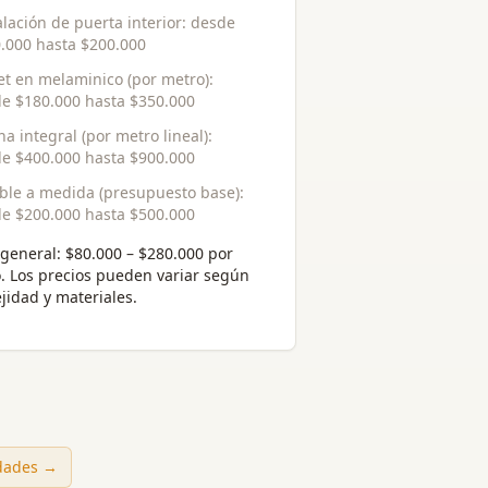
alación de puerta interior
: desde
.000
hasta
$200.000
et en melaminico (por metro)
:
de
$180.000
hasta
$350.000
na integral (por metro lineal)
:
de
$400.000
hasta
$900.000
le a medida (presupuesto base)
:
de
$200.000
hasta
$500.000
general:
$80.000 – $280.000 por
o
. Los precios pueden variar según
jidad y materiales.
udades →