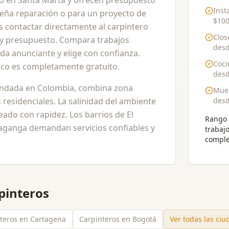
io en Santa Marta y ofrecen presupuesto
Inst
ueña reparación o para un proyecto de
$100
 contactar directamente al carpintero
Clos
o y presupuesto. Compara trabajos
des
ada anunciante y elige con confianza.
Coci
a.co es completamente gratuito.
des
undada en Colombia, combina zona
Mueb
residenciales. La salinidad del ambiente
des
eado con rapidez. Los barrios de El
Rango 
aganga demandan servicios confiables y
trabaj
comple
pinteros
teros en Cartagena
Carpinteros en Bogotá
Ver todas las ci