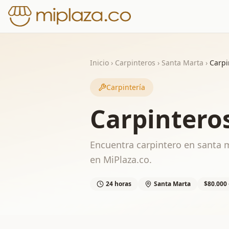
Inicio
›
Carpinteros
›
Santa Marta
›
Carpi
Carpintería
Carpintero
Encuentra carpintero en santa m
en MiPlaza.co.
24 horas
Santa Marta
$80.000 