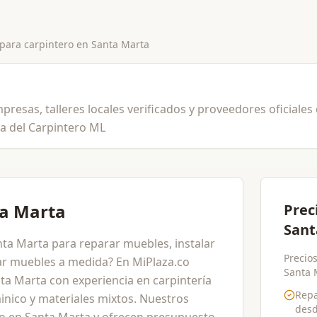
 para
carpintero
en
Santa Marta
resas, talleres locales verificados y proveedores oficiales 
sa del Carpintero ML
ta Marta
Prec
Sant
nta Marta para reparar muebles, instalar
Precios
car muebles a medida? En MiPlaza.co
Santa M
ta Marta con experiencia en carpintería
Repa
nico y materiales mixtos. Nuestros
des