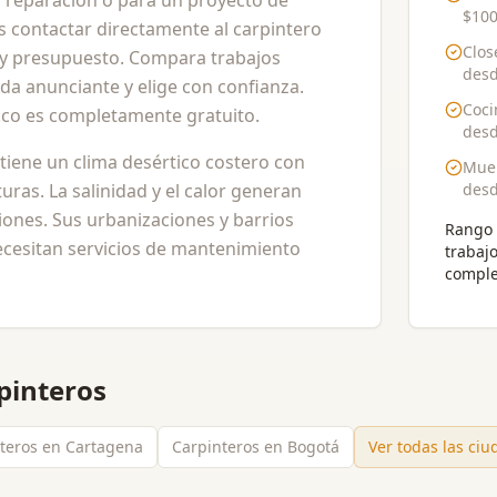
 reparación o para un proyecto de
$100
 contactar directamente al carpintero
Clos
o y presupuesto. Compara trabajos
des
ada anunciante y elige con confianza.
Coci
a.co es completamente gratuito.
des
 tiene un clima desértico costero con
Mueb
uras. La salinidad y el calor generan
des
iones. Sus urbanizaciones y barrios
Rango 
ecesitan servicios de mantenimiento
trabaj
comple
pinteros
teros en Cartagena
Carpinteros en Bogotá
Ver todas las ci