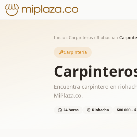
Inicio
›
Carpinteros
›
Riohacha
›
Carpinte
Carpintería
Carpintero
Encuentra carpintero en riohach
MiPlaza.co.
24 horas
Riohacha
$80.000 – $