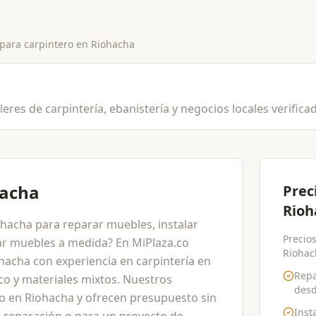
 para
carpintero
en
Riohacha
leres de carpintería, ebanistería y negocios locales verifica
hacha
Prec
Rioh
ohacha para reparar muebles, instalar
Precios
car muebles a medida? En MiPlaza.co
Riohach
hacha con experiencia en carpintería en
Repa
o y materiales mixtos. Nuestros
des
io en Riohacha y ofrecen presupuesto sin
Inst