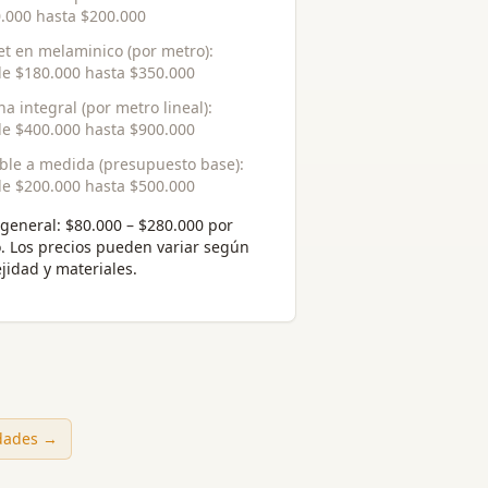
.000
hasta
$200.000
et en melaminico (por metro)
:
de
$180.000
hasta
$350.000
na integral (por metro lineal)
:
de
$400.000
hasta
$900.000
le a medida (presupuesto base)
:
de
$200.000
hasta
$500.000
general:
$80.000 – $280.000 por
o
. Los precios pueden variar según
jidad y materiales.
udades →