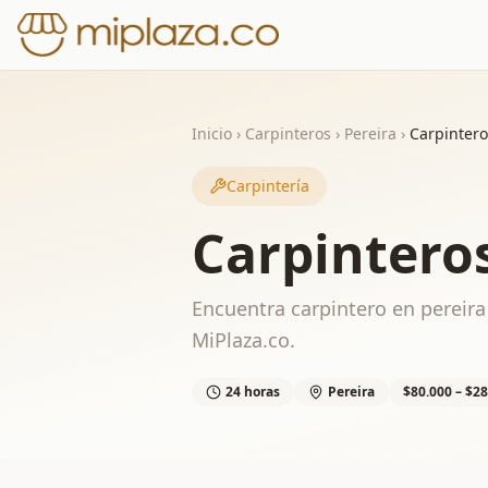
Inicio
›
Carpinteros
›
Pereira
›
Carpintero
Carpintería
Carpinteros
Encuentra carpintero en pereira 
MiPlaza.co.
24 horas
Pereira
$80.000 – $28