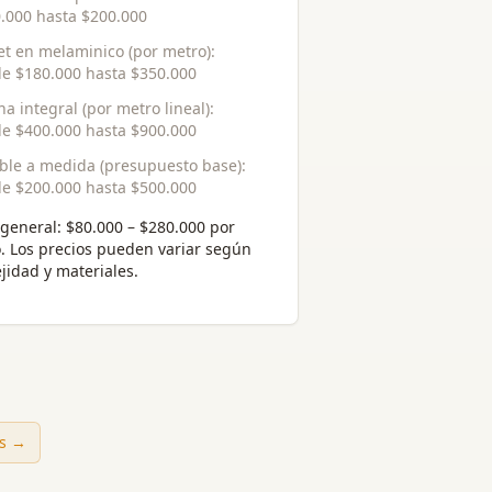
.000
hasta
$200.000
et en melaminico (por metro)
:
de
$180.000
hasta
$350.000
na integral (por metro lineal)
:
de
$400.000
hasta
$900.000
le a medida (presupuesto base)
:
de
$200.000
hasta
$500.000
general:
$80.000 – $280.000 por
o
. Los precios pueden variar según
jidad y materiales.
es →