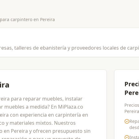
 para
carpintero
en
Pereira
esas, talleres de ebanistería y proveedores locales de carp
ira
Prec
Pere
eira para reparar muebles, instalar
Precios
car muebles a medida? En MiPlaza.co
Pereira
ira con experiencia en carpintería en
Repa
o y materiales mixtos. Nuestros
des
o en Pereira y ofrecen presupuesto sin
Inst