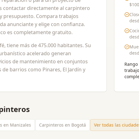
 reparación o para un proyecto de
$100
 contactar directamente al carpintero
Clos
o y presupuesto. Compara trabajos
des
ada anunciante y elige con confianza.
Coci
a.co es completamente gratuito.
des
afé, tiene más de 475.000 habitantes. Su
Mueb
 urbanístico acelerado generan
des
vicios de mantenimiento en conjuntos
Rango 
 de barrios como Pinares, El Jardín y
trabaj
comple
pinteros
s en Manizales
Carpinteros en Bogotá
Ver todas las ciudad