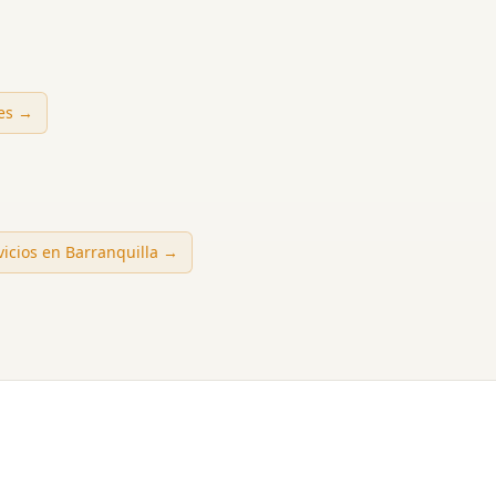
des →
vicios en
Barranquilla
→