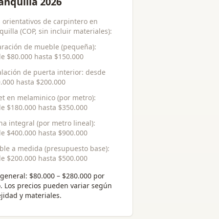
anquilla 2026
 orientativos de carpintero en
uilla (COP, sin incluir materiales):
ración de mueble (pequeña)
:
de
$80.000
hasta
$150.000
alación de puerta interior
: desde
.000
hasta
$200.000
et en melaminico (por metro)
:
de
$180.000
hasta
$350.000
na integral (por metro lineal)
:
de
$400.000
hasta
$900.000
le a medida (presupuesto base)
:
de
$200.000
hasta
$500.000
general:
$80.000 – $280.000 por
o
. Los precios pueden variar según
jidad y materiales.