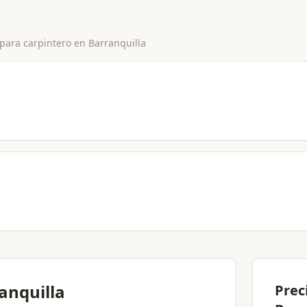
 para
carpintero
en
Barranquilla
anquilla
Prec