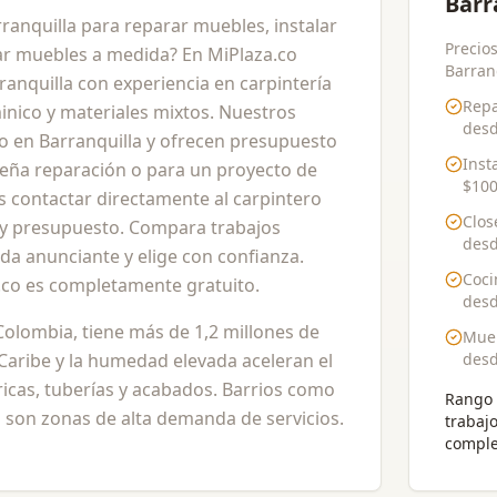
Barr
ranquilla para reparar muebles, instalar
Precios
car muebles a medida? En MiPlaza.co
Barranq
anquilla con experiencia en carpintería
Repa
nico y materiales mixtos. Nuestros
des
io en Barranquilla y ofrecen presupuesto
Inst
ueña reparación o para un proyecto de
$100
 contactar directamente al carpintero
Clos
o y presupuesto. Compara trabajos
des
ada anunciante y elige con confianza.
Coci
a.co es completamente gratuito.
des
Colombia, tiene más de 1,2 millones de
Mueb
l Caribe y la humedad elevada aceleran el
des
ricas, tuberías y acabados. Barrios como
Rango 
na son zonas de alta demanda de servicios.
trabaj
comple