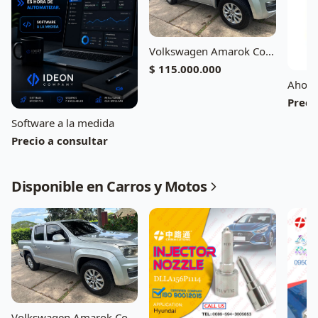
Volkswagen Amarok Comfortline 4Motion 2019 118.000 km
$ 115.000.000
Preci
Software a la medida
Precio a consultar
Disponible en Carros y Motos
Volkswagen Amarok Comfortline 4Motion 2019 118.000 km