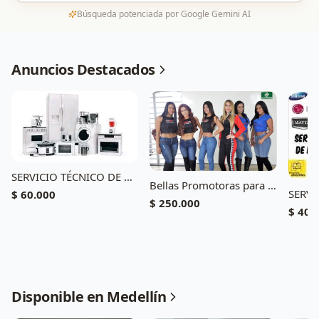
Búsqueda potenciada por Google Gemini AI
Anuncios Destacados
SERVICIO TÉCNICO DE NEVERAS EN ANAPOIMA CEL 3104773367
Bellas Promotoras para ferias y eventos
$ 60.000
$ 250.000
$ 40.
Disponible en Medellín