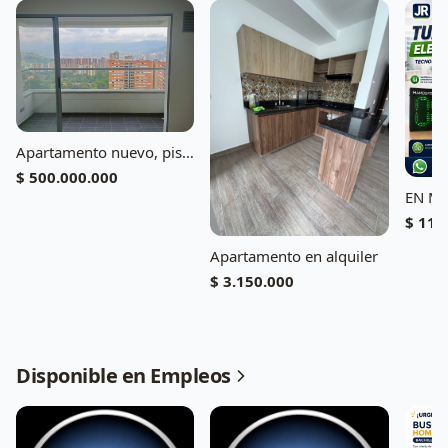
Apartamento nuevo, piso alto, vista panorámica - Portal de Ditaires, La Estrella
$ 500.000.000
$ 111
Apartamento en alquiler
$ 3.150.000
Disponible en Empleos