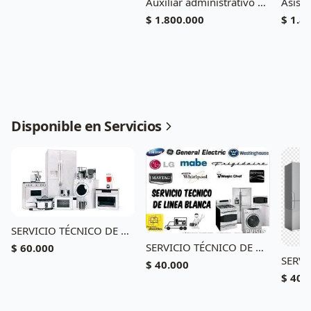
Auxiliar administrativo medio tiempo sin experiencia
$ 1.800.000
$ 1.8
Disponible en Servicios
SERVICIO TÉCNICO DE NEVERAS EN ANAPOIMA CEL 3104773367
SERVICIO TÉCNICO DE NEVERAS EN TOCAIMA CEL 3104773367
$ 60.000
$ 40.000
$ 40.